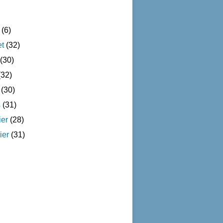
(6)
et
(32)
(30)
32)
(30)
s
(31)
ier
(28)
ier
(31)