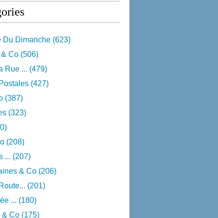
ories
e Du Dimanche
(623)
 & Co
(506)
 Rue ...
(479)
Postales
(427)
o
(387)
res
(323)
0)
o
(208)
 ...
(207)
aines & Co
(206)
Route...
(201)
e ...
(180)
 & Co
(175)