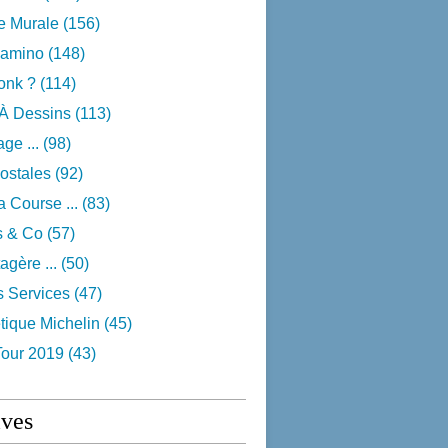
e Murale
(156)
camino
(148)
onk ?
(114)
 À Dessins
(113)
ge ...
(98)
ostales
(92)
 Course ...
(83)
s & Co
(57)
agère ...
(50)
s Services
(47)
tique Michelin
(45)
Tour 2019
(43)
ives