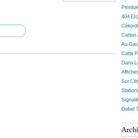
Peintur
404 El
Cékoid
Carton
Au Gara
Carte P
Dans La
Affiche
Sur L'ét
Station
Signalé
Dabel 
Arch