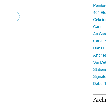
Peintur
404 El
Cékoid
Carton
Au Gara
Carte P
Dans La
Affiche
Sur L'ét
Station
Signalé
Dabel 
Arch