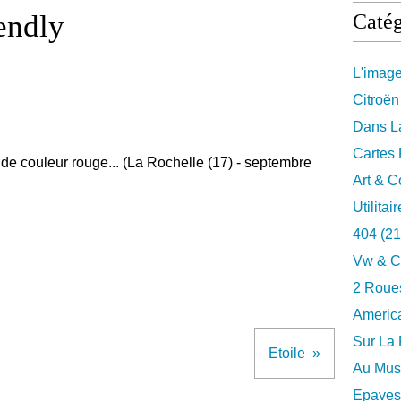
endly
Catég
L'imag
Citroën
Dans La
Cartes 
 de couleur rouge... (La Rochelle (17) - septembre
Art & C
Utilitai
404
(21
Vw & C
2 Roues
Americ
Sur La 
Etoile
Au Musé
Epaves