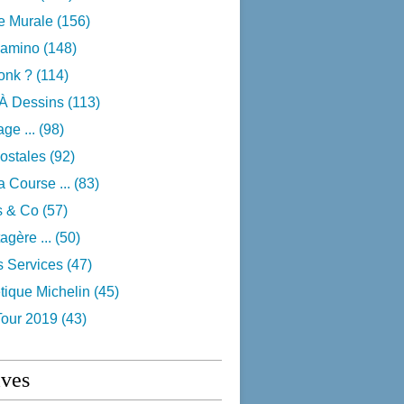
e Murale
(156)
camino
(148)
onk ?
(114)
 À Dessins
(113)
ge ...
(98)
ostales
(92)
 Course ...
(83)
s & Co
(57)
agère ...
(50)
s Services
(47)
tique Michelin
(45)
Tour 2019
(43)
ives