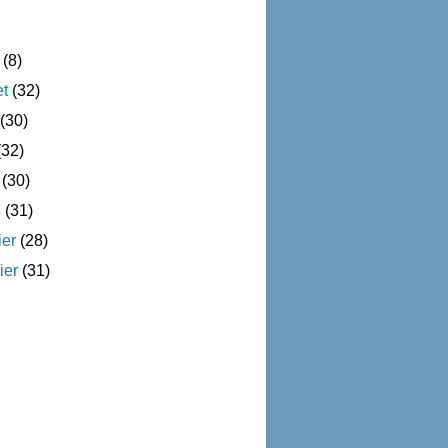
(8)
et
(32)
(30)
32)
(30)
s
(31)
ier
(28)
ier
(31)