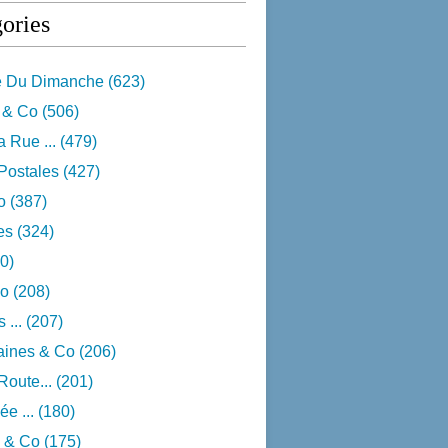
ories
e Du Dimanche
(623)
 & Co
(506)
 Rue ...
(479)
Postales
(427)
o
(387)
res
(324)
0)
o
(208)
 ...
(207)
aines & Co
(206)
Route...
(201)
e ...
(180)
 & Co
(175)