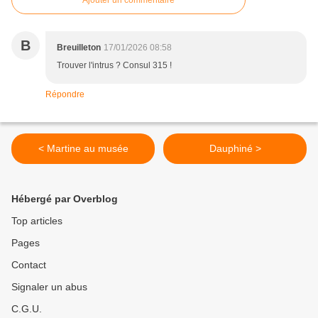
Ajouter un commentaire
B
Breuilleton
17/01/2026 08:58
Trouver l'intrus ? Consul 315 !
Répondre
< Martine au musée
Dauphiné >
Hébergé par Overblog
Top articles
Pages
Contact
Signaler un abus
C.G.U.