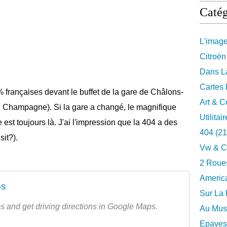
Catég
L'imag
Citroën
Dans La
Cartes 
 françaises devant le buffet de la gare de Châlons-
Art & C
 Champagne). Si la gare a changé, le magnifique
Utilitai
 est toujours là. J'ai l'impression que la 404 a des
404
(21
it?).
Vw & C
2 Roues
Americ
ps
Sur La 
s and get driving directions in Google Maps.
Au Musé
Epaves