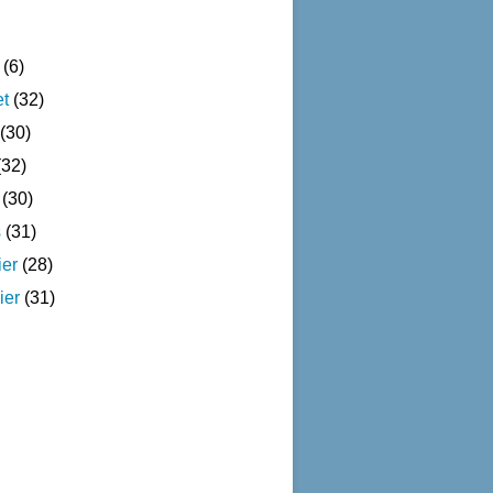
(6)
et
(32)
(30)
32)
(30)
s
(31)
ier
(28)
ier
(31)