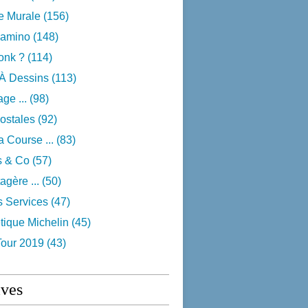
e Murale
(156)
camino
(148)
onk ?
(114)
 À Dessins
(113)
ge ...
(98)
ostales
(92)
 Course ...
(83)
s & Co
(57)
agère ...
(50)
s Services
(47)
tique Michelin
(45)
Tour 2019
(43)
ives