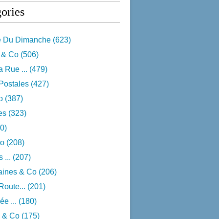
ories
e Du Dimanche
(623)
 & Co
(506)
 Rue ...
(479)
Postales
(427)
o
(387)
res
(323)
0)
o
(208)
 ...
(207)
aines & Co
(206)
Route...
(201)
e ...
(180)
 & Co
(175)