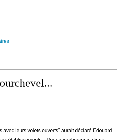
.
aires
ourchevel...
s avec leurs volets ouverts" aurait déclaré Edouard
ux établissements... Pour paraphraser je dirais :