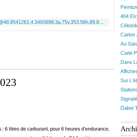
Peintur
404 El
https://www.google.com/maps/@48.9541261,4.3493698,3a,75y,353.56h,89.85t/data=!3m6!1e1!3m4!1sQufc2wLS7t61xgjWB_IX7Q!2e0!7i16384!8i8192
Cékoid
Carton
Au Gara
Carte P
Dans La
Affiche
2023
Sur L'ét
Station
Signalé
Dabel 
Arch
 : 6 litres de carburant, pour 6 heures d'endurance,