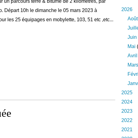
r un parcours terre & bitume de 2 kilomètres, par
2026
clo. Départ 10h le dimanche le 05 mars 2023 à
Août
 pour les 25 équipages en mobylette, 103, 51 etc ,etc...
Juill
Juin
Mai
(
Avril
Mar
Févr
Janv
2025
2024
uée
2023
2022
2021