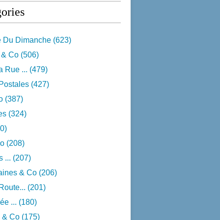
ories
e Du Dimanche
(623)
 & Co
(506)
 Rue ...
(479)
Postales
(427)
o
(387)
res
(324)
0)
o
(208)
 ...
(207)
aines & Co
(206)
Route...
(201)
e ...
(180)
 & Co
(175)