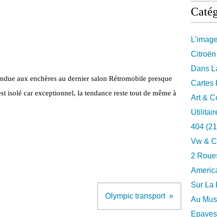
Catég
L'imag
Citroën
Dans La
endue aux enchères au dernier salon Rétromobile presque
Cartes 
 est isolé car exceptionnel, la tendance reste tout de même à
Art & C
Utilitai
404
(21
Vw & C
2 Roues
Americ
Sur La 
Olympic transport
Au Musé
Epaves