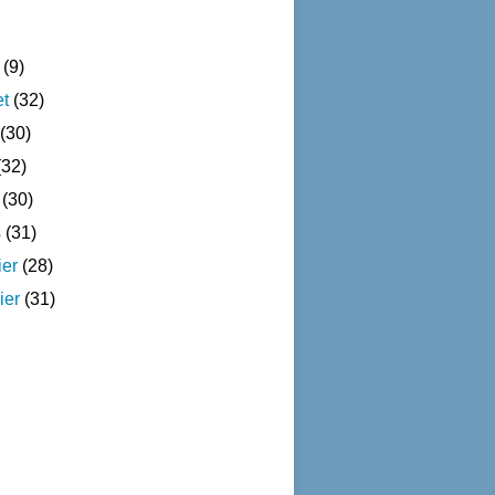
(9)
et
(32)
(30)
32)
(30)
s
(31)
ier
(28)
ier
(31)