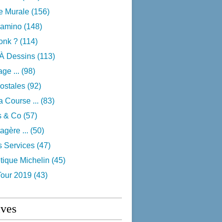
e Murale
(156)
camino
(148)
onk ?
(114)
 À Dessins
(113)
ge ...
(98)
ostales
(92)
 Course ...
(83)
s & Co
(57)
agère ...
(50)
s Services
(47)
tique Michelin
(45)
Tour 2019
(43)
ives