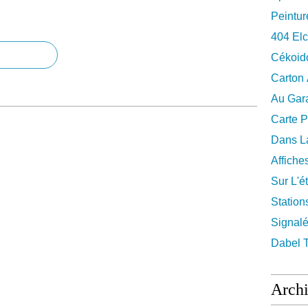
Peintur
404 El
Cékoid
Carton
Au Gara
Carte P
Dans La
Affiche
Sur L'ét
Station
Signalé
Dabel 
Arch