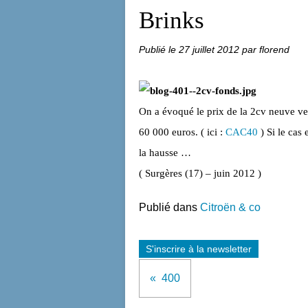
Brinks
Publié le
27 juillet 2012
par florend
On a évoqué le prix de la 2cv neuve v
60 000 euros. ( ici :
CAC40
)
Si le cas
la hausse …
( Surgères (17) – juin 2012 )
Publié dans
Citroën & co
S'inscrire à la newsletter
400