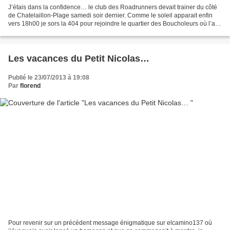
J’étais dans la confidence… le club des Roadrunners devait trainer du côté
de Chatelaillon-Plage samedi soir dernier. Comme le soleil apparait enfin
vers 18h00 je sors la 404 pour rejoindre le quartier des Boucholeurs où l’an
passé ils avaient fait de...
Les vacances du Petit Nicolas…
Publié le 23/07/2013 à 19:08
Par
florend
Pour revenir sur un précédent message énigmatique sur elcamino137 où