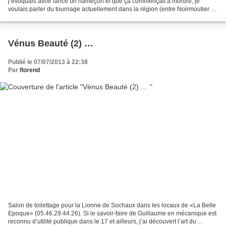
j’évoquais avoir lancé un hameçon et que ça commençait à mordre, je
voulais parler du tournage actuellement dans la région (entre Noirmoutier et
St Palais sur mer) de la suite du film...
Vénus Beauté (2) …
Publié le 07/07/2013 à 22:38
Par
florend
Salon de toilettage pour la Lionne de Sochaux dans les locaux de «La Belle
Epoque» (05.46.29.44.26). Si le savoir-faire de Guillaume en mécanique est
reconnu d’utilité publique dans le 17 et ailleurs, j’ai découvert l’art du