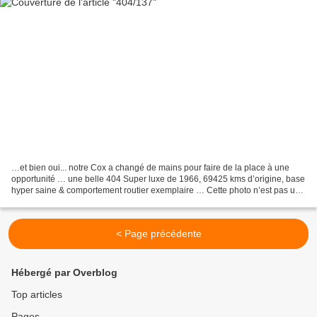
…et bien oui... notre Cox a changé de mains pour faire de la place à une
opportunité … une belle 404 Super luxe de 1966, 69425 kms d’origine, base
hyper saine & comportement routier exemplaire … Cette photo n’est pas une
des scènes du film "Pierrot le...
< Page précédente
Hébergé par Overblog
Top articles
Pages