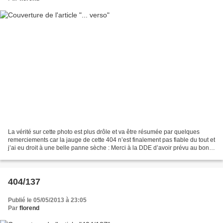
La vérité sur cette photo est plus drôle et va être résumée par quelques
remerciements car la jauge de cette 404 n’est finalement pas fiable du tout et
j’ai eu droit à une belle panne sèche : Merci à la DDE d’avoir prévu au bon
endroit un petit parking...
404/137
Publié le 05/05/2013 à 23:05
Par
florend