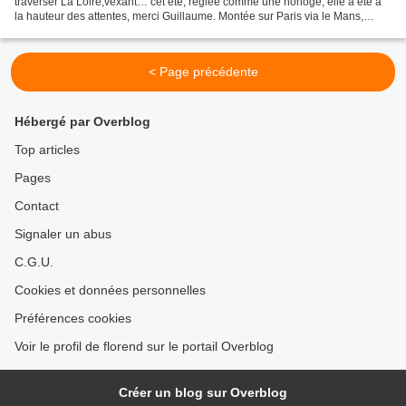
traverser La Loire,vexant… cet été, réglée comme une horloge, elle a été à
la hauteur des attentes, merci Guillaume. Montée sur Paris via le Mans,
Nationale 7 jusqu’à Lyon et...
< Page précédente
Hébergé par Overblog
Top articles
Pages
Contact
Signaler un abus
C.G.U.
Cookies et données personnelles
Préférences cookies
Voir le profil de florend sur le portail Overblog
Créer un blog sur Overblog