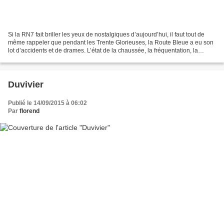
Si la RN7 fait briller les yeux de nostalgiques d’aujourd’hui, il faut tout de
même rappeler que pendant les Trente Glorieuses, la Route Bleue a eu son
lot d’accidents et de drames. L’état de la chaussée, la fréquentation, la
vitesse, l’absence de ceintures...
Duvivier
Publié le 14/09/2015 à 06:02
Par
florend