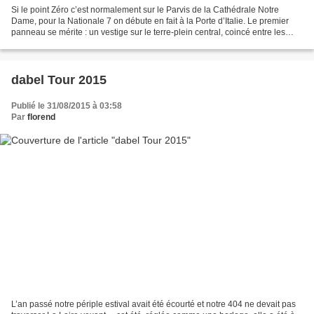
Si le point Zéro c’est normalement sur le Parvis de la Cathédrale Notre
Dame, pour la Nationale 7 on débute en fait à la Porte d’Italie. Le premier
panneau se mérite : un vestige sur le terre-plein central, coincé entre les
boulevards...
dabel Tour 2015
Publié le 31/08/2015 à 03:58
Par
florend
L’an passé notre périple estival avait été écourté et notre 404 ne devait pas