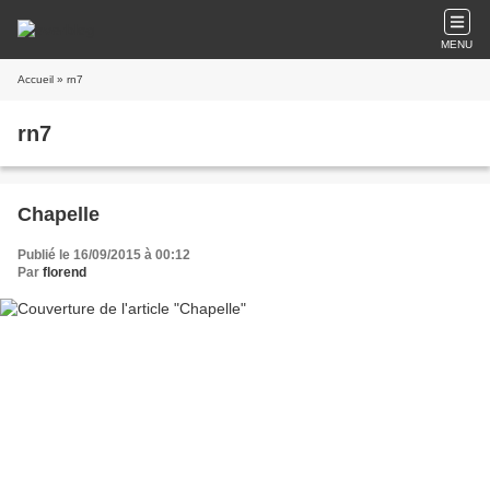
MENU
Accueil
» rn7
rn7
Chapelle
Publié le 16/09/2015 à 00:12
Par
florend