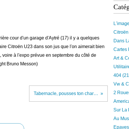
Catég
L'imag
Citroën
rière cour d'un garage d'Aytré (17) il y a quelques
Dans La
itaire Citroën U23 dans son jus que l'on aimerait bien
Cartes 
te, voire à l'expo prévue en septembre du côté de
Art & C
right Bruno Messon)
Utilitai
404
(21
Vw & C
2 Roues
Tabernacle, pousses ton char…
Americ
Sur La 
Au Musé
Epaves