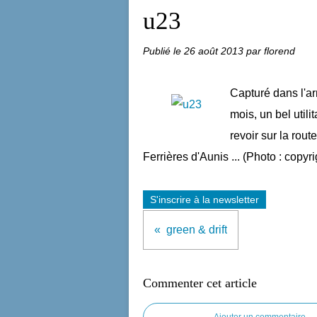
u23
Publié le
26 août 2013
par florend
Capturé dans l'ar
mois, un bel util
revoir sur la rou
Ferrières d'Aunis ... (Photo : copy
S'inscrire à la newsletter
green & drift
Commenter cet article