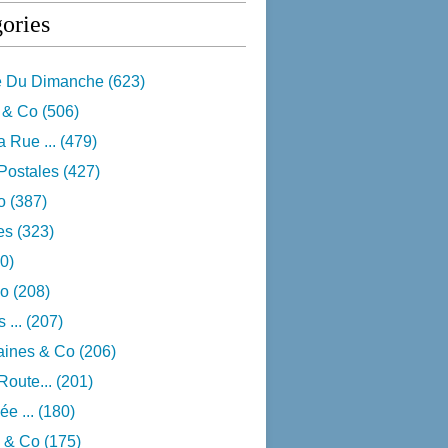
ories
e Du Dimanche
(623)
 & Co
(506)
 Rue ...
(479)
Postales
(427)
o
(387)
res
(323)
0)
o
(208)
 ...
(207)
aines & Co
(206)
Route...
(201)
e ...
(180)
 & Co
(175)