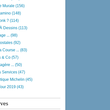
e Murale
(156)
camino
(148)
onk ?
(114)
 À Dessins
(113)
ge ...
(98)
ostales
(92)
 Course ...
(83)
s & Co
(57)
agère ...
(50)
s Services
(47)
tique Michelin
(45)
Tour 2019
(43)
ives