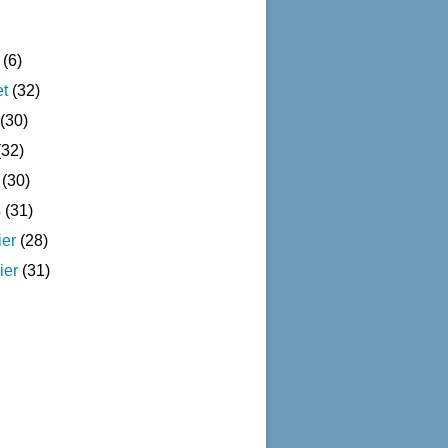
(6)
et
(32)
(30)
32)
(30)
s
(31)
ier
(28)
ier
(31)