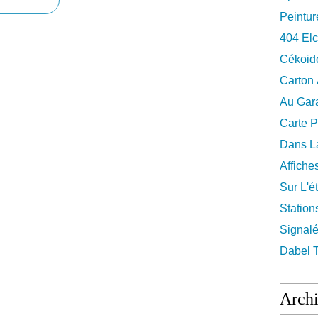
Peintur
404 El
Cékoid
Carton
Au Gara
Carte P
Dans La
Affiche
Sur L'ét
Station
Signalé
Dabel 
Arch