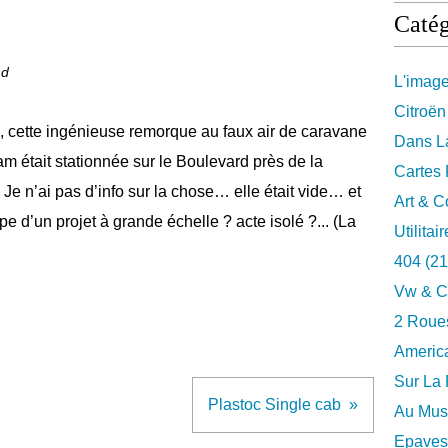
Catég
nd
L'imag
Citroën
, cette ingénieuse remorque au faux air de caravane
Dans La
am était stationnée sur le Boulevard près de la
Cartes 
e n’ai pas d’info sur la chose… elle était vide… et
Art & C
pe d’un projet à grande échelle ? acte isolé ?... (La
Utilitai
404
(21
Vw & C
2 Roues
Americ
Sur La 
Plastoc Single cab
Au Musé
Epaves