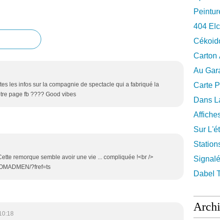
Peintur
404 El
Cékoid
Carton
Au Gara
utes les infos sur la compagnie de spectacle qui a fabriqué la
Carte P
tre page fb ???? Good vibes
Dans La
Affiche
Sur L'ét
Station
ette remorque semble avoir une vie ... compliquée !<br />
Signalé
NOMADMEN/?fref=ts
Dabel 
Arch
10:18