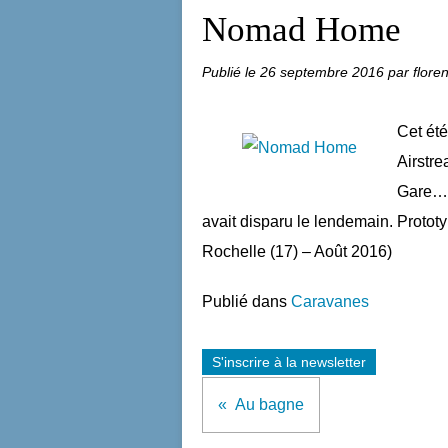
Nomad Home
Publié le
26 septembre 2016
par flore
Cet été
Airstre
Gare… J
avait disparu le lendemain. Prototy
Rochelle (17) – Août 2016)
Publié dans
Caravanes
S'inscrire à la newsletter
Au bagne