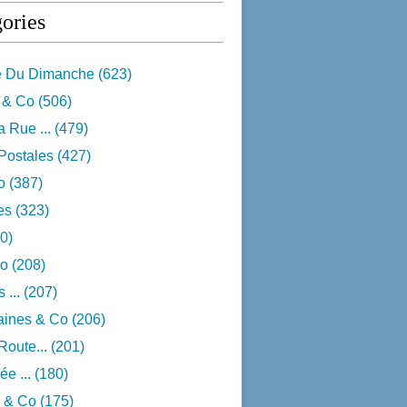
ories
e Du Dimanche
(623)
 & Co
(506)
 Rue ...
(479)
Postales
(427)
o
(387)
res
(323)
0)
o
(208)
 ...
(207)
aines & Co
(206)
Route...
(201)
e ...
(180)
 & Co
(175)