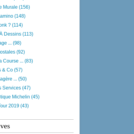
e Murale
(156)
camino
(148)
onk ?
(114)
 À Dessins
(113)
ge ...
(98)
ostales
(92)
 Course ...
(83)
s & Co
(57)
agère ...
(50)
s Services
(47)
tique Michelin
(45)
Tour 2019
(43)
ives