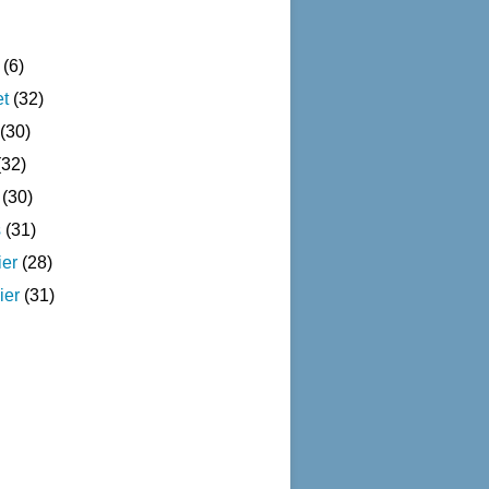
(6)
et
(32)
(30)
32)
(30)
s
(31)
ier
(28)
ier
(31)