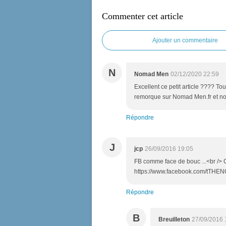
Commenter cet article
Ajouter un commentaire
N
Nomad Men
02/12/2020 22:59
Excellent ce petit article ???? To
remorque sur Nomad Men.fr et no
Répondre
J
jcp
26/09/2016 19:05
FB comme face de bouc ...<br /> C
https://www.facebook.com/tTHE
Répondre
B
Breuilleton
27/09/2016 