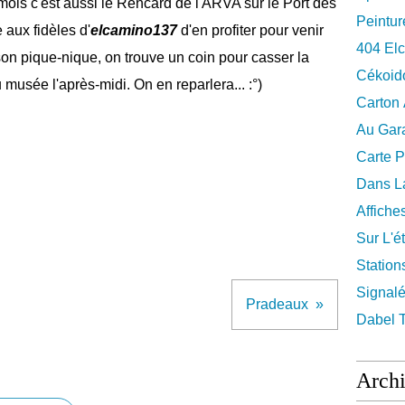
is c'est aussi le Rencard de l'ARVA sur le Port des
Peintur
aux fidèles d'
elcamino137
d'en profiter pour venir
404 El
son pique-nique, on trouve un coin pour casser la
Cékoid
 musée l'après-midi. On en reparlera... :°)
Carton
Au Gara
Carte P
Dans La
Affiche
Sur L'ét
Station
Signalé
Pradeaux
Dabel 
Arch