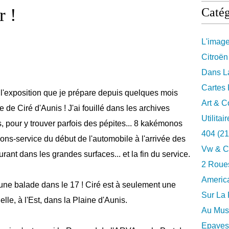
r !
Catég
L'imag
Citroën
Dans La
Cartes 
e l'exposition que je prépare depuis quelques mois
Art & C
de Ciré d'Aunis ! J'ai fouillé dans les archives
Utilitai
, pour y trouver parfois des pépites... 8 kakémonos
404
(21
tions-service du début de l'automobile à l'arrivée des
Vw & C
rant dans les grandes surfaces... et la fin du service.
2 Roues
Americ
 une balade dans le 17 ! Ciré est à seulement une
Sur La 
lle, à l'Est, dans la Plaine d'Aunis.
Au Musé
Epaves