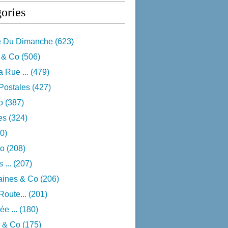
ories
e Du Dimanche
(623)
 & Co
(506)
 Rue ...
(479)
Postales
(427)
o
(387)
res
(324)
0)
o
(208)
 ...
(207)
aines & Co
(206)
Route...
(201)
e ...
(180)
 & Co
(175)