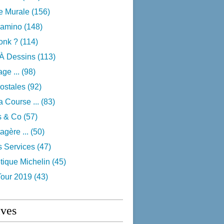
e Murale
(156)
camino
(148)
onk ?
(114)
 À Dessins
(113)
ge ...
(98)
ostales
(92)
 Course ...
(83)
s & Co
(57)
agère ...
(50)
s Services
(47)
tique Michelin
(45)
Tour 2019
(43)
ives