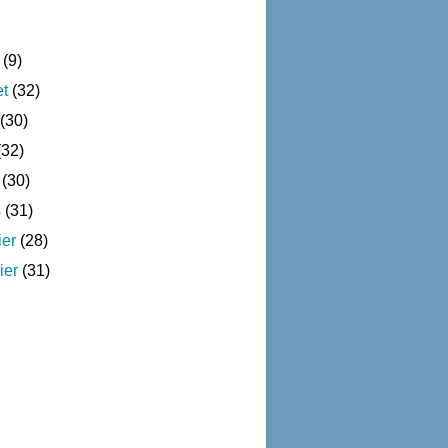
(9)
et
(32)
(30)
32)
(30)
s
(31)
ier
(28)
ier
(31)