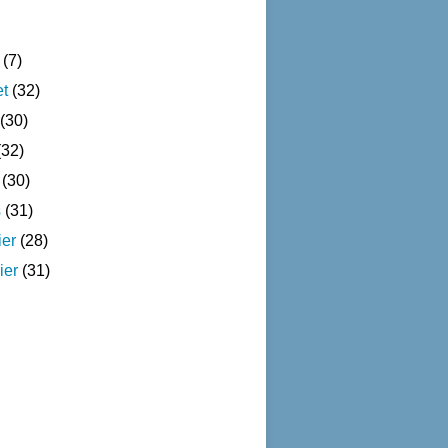
(7)
et
(32)
(30)
32)
(30)
s
(31)
ier
(28)
ier
(31)