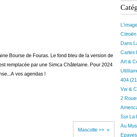
Catég
L'imag
Citroën
Dans La
Cartes 
haine Bourse de Fouras. Le fond bleu de la version de
Art & C
n est remplacée par une Simca Châtelaine. Pour 2024
Utilitai
nse...A vos agendas !
404
(21
Vw & C
2 Roues
Americ
Sur La 
Au Musé
Mascotte >>
Epaves