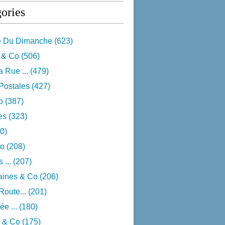
ories
e Du Dimanche
(623)
 & Co
(506)
 Rue ...
(479)
Postales
(427)
o
(387)
res
(323)
0)
o
(208)
 ...
(207)
aines & Co
(206)
Route...
(201)
e ...
(180)
 & Co
(175)