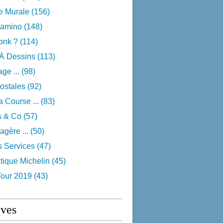
e Murale
(156)
camino
(148)
onk ?
(114)
 À Dessins
(113)
ge ...
(98)
ostales
(92)
 Course ...
(83)
s & Co
(57)
agère ...
(50)
s Services
(47)
tique Michelin
(45)
Tour 2019
(43)
ives