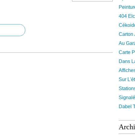
Peintur
404 El
Cékoid
Carton
Au Gara
Carte P
Dans La
Affiche
Sur L'ét
Station
Signalé
Dabel 
Arch