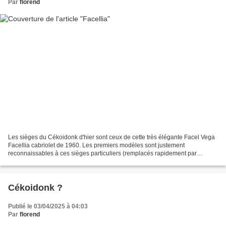
Par
florend
Les sièges du Cékoidonk d'hier sont ceux de cette très élégante Facel Vega
Facellia cabriolet de 1960. Les premiers modèles sont justement
reconnaissables à ces sièges particuliers (remplacés rapidement par
d'autres offrant un meilleur maintien latéral...
Cékoidonk ?
Publié le 03/04/2025 à 04:03
Par
florend