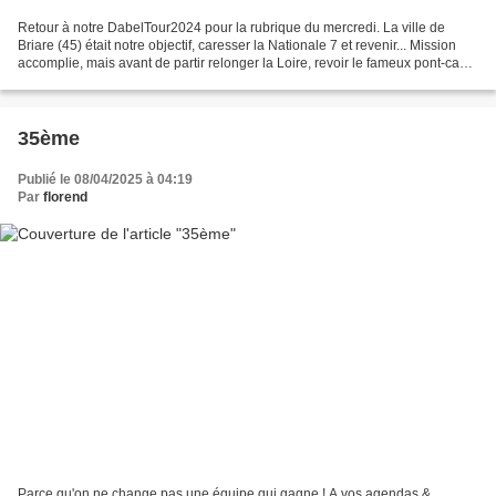
Retour à notre DabelTour2024 pour la rubrique du mercredi. La ville de
Briare (45) était notre objectif, caresser la Nationale 7 et revenir... Mission
accomplie, mais avant de partir relonger la Loire, revoir le fameux pont-canal
était obligatoire.(Août...
35ème
Publié le 08/04/2025 à 04:19
Par
florend
Parce qu'on ne change pas une équipe qui gagne ! A vos agendas &