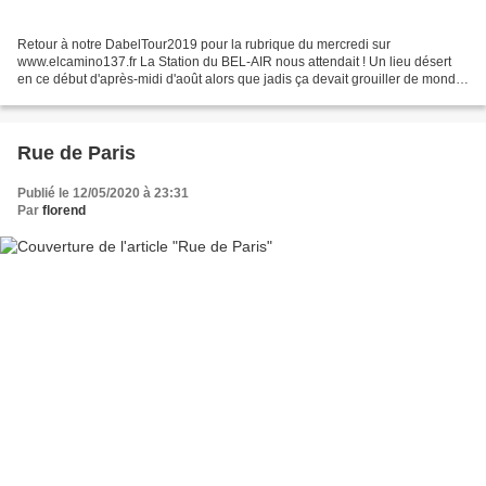
Retour à notre DabelTour2019 pour la rubrique du mercredi sur
www.elcamino137.fr La Station du BEL-AIR nous attendait ! Un lieu désert
en ce début d'après-midi d'août alors que jadis ça devait grouiller de monde
sur ce haut-lieu de la Nationale 6. En...
Rue de Paris
Publié le 12/05/2020 à 23:31
Par
florend