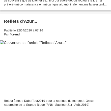
de souvenirs que de kilomètres... Moi qui adore depuis toujours la DS, j'ai
préféré (méconnaissance en mécanique aidant) finalement me laisser tenter
par la fiabilité légendaire...
Reflets d'Azur...
Publié le 22/04/2020 à 07:10
Par
florend
Retour à notre DabelTour2019 pour la rubrique du mercredi. On se
rapproche de la Grande Bleue (RN6 - Saulieu (21) - Août 2019)