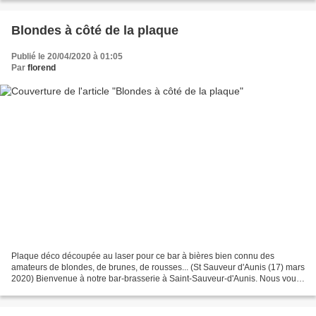
Blondes à côté de la plaque
Publié le 20/04/2020 à 01:05
Par
florend
Plaque déco découpée au laser pour ce bar à bières bien connu des
amateurs de blondes, de brunes, de rousses... (St Sauveur d'Aunis (17) mars
2020) Bienvenue à notre bar-brasserie à Saint-Sauveur-d'Aunis. Nous vous
accueillons dans une ambiance chaleureuse,...