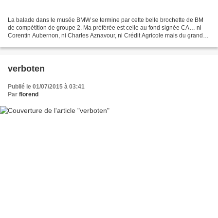
La balade dans le musée BMW se termine par cette belle brochette de BM
de compétition de groupe 2. Ma préférée est celle au fond signée CA… ni
Corentin Aubernon, ni Charles Aznavour, ni Crédit Agricole mais du grand
artiste Alexander Calder… The 1975...
verboten
Publié le 01/07/2015 à 03:41
Par
florend