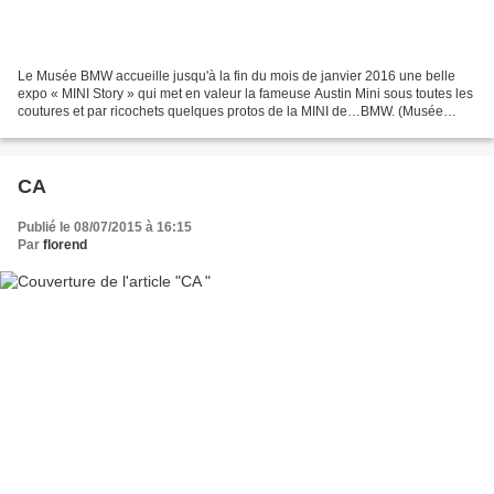
Le Musée BMW accueille jusqu'à la fin du mois de janvier 2016 une belle
expo « MINI Story » qui met en valeur la fameuse Austin Mini sous toutes les
coutures et par ricochets quelques protos de la MINI de…BMW. (Musée
BMW - Munich (D) mars 2015)
CA
Publié le 08/07/2015 à 16:15
Par
florend