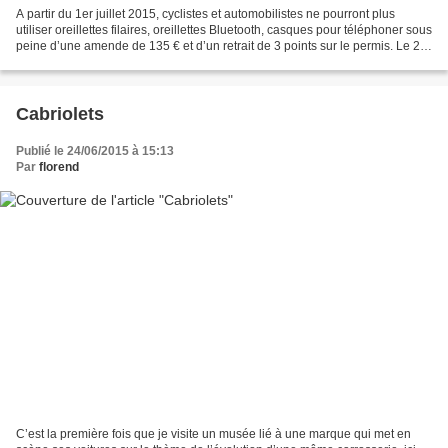
A partir du 1er juillet 2015, cyclistes et automobilistes ne pourront plus
utiliser oreillettes filaires, oreillettes Bluetooth, casques pour téléphoner sous
peine d’une amende de 135 € et d’un retrait de 3 points sur le permis. Le 2
juillet ce sera le...
Cabriolets
Publié le 24/06/2015 à 15:13
Par
florend
C’est la première fois que je visite un musée lié à une marque qui met en