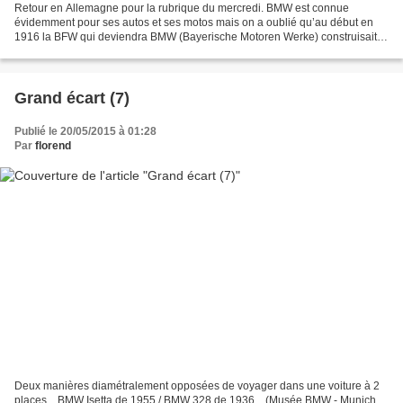
Retour en Allemagne pour la rubrique du mercredi. BMW est connue
évidemment pour ses autos et ses motos mais on a oublié qu’au début en
1916 la BFW qui deviendra BMW (Bayerische Motoren Werke) construisait
des moteurs d’avion … On ne va pas demander aux...
Grand écart (7)
Publié le 20/05/2015 à 01:28
Par
florend
Deux manières diamétralement opposées de voyager dans une voiture à 2
places…BMW Isetta de 1955 / BMW 328 de 1936... (Musée BMW - Munich