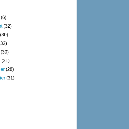
(6)
et
(32)
(30)
32)
(30)
s
(31)
ier
(28)
ier
(31)