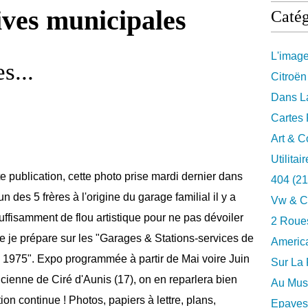
ives municipales
Catég
L'imag
s...
Citroën
Dans La
Cartes 
Art & C
Utilitai
e publication, cette photo prise mardi dernier dans
404
(21
'un des 5 frères à l'origine du garage familial il y a
Vw & C
uffisamment de flou artistique pour ne pas dévoiler
2 Roues
ue je prépare sur les "Garages & Stations-services de
Americ
 1975". Expo programmée à partir de Mai voire Juin
Sur La 
ienne de Ciré d'Aunis (17), on en reparlera bien
Au Musé
n continue ! Photos, papiers à lettre, plans,
Epaves