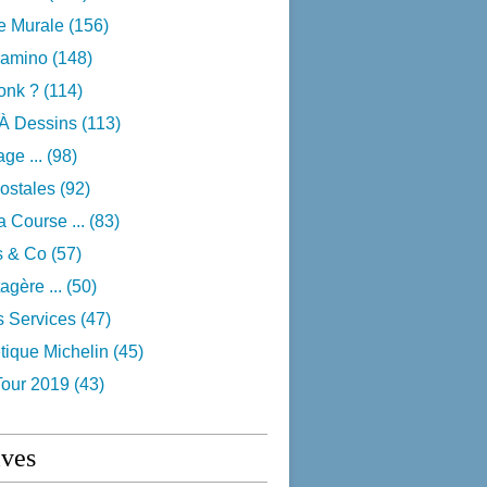
e Murale
(156)
camino
(148)
onk ?
(114)
 À Dessins
(113)
ge ...
(98)
ostales
(92)
 Course ...
(83)
s & Co
(57)
agère ...
(50)
s Services
(47)
tique Michelin
(45)
Tour 2019
(43)
ives