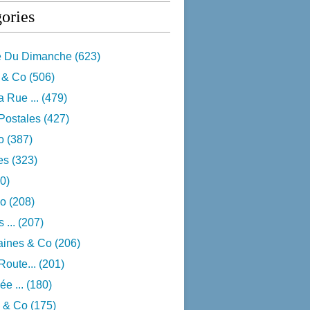
ories
e Du Dimanche
(623)
 & Co
(506)
 Rue ...
(479)
Postales
(427)
o
(387)
res
(323)
0)
o
(208)
 ...
(207)
aines & Co
(206)
Route...
(201)
e ...
(180)
 & Co
(175)