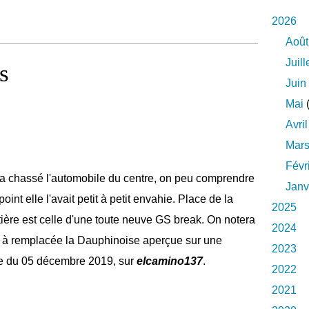
2026
Août
Juill
s
Juin
Mai
(
Avril
Mar
Févr
le a chassé l'automobile du centre, on peu comprendre
Janv
int elle l'avait petit à petit envahie. Place de la
2025
tière est celle d'une toute neuve GS break. On notera
2024
ui à remplacée la Dauphinoise aperçue sur une
2023
ive du 05 décembre 2019, sur
elcamino137
.
2022
2021