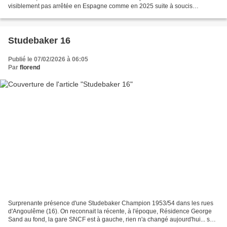
visiblement pas arrêtée en Espagne comme en 2025 suite à soucis
mécaniques... Bravo les gars et bon retour...
Studebaker 16
Publié le 07/02/2026 à 06:05
Par
florend
Surprenante présence d'une Studebaker Champion 1953/54 dans les rues
d'Angoulême (16). On reconnait la récente, à l'époque, Résidence George
Sand au fond, la gare SNCF est à gauche, rien n'a changé aujourd'hui... sauf