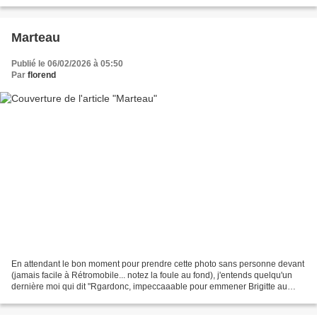
évidemment les autos devenues bien...
Marteau
Publié le 06/02/2026 à 05:50
Par
florend
En attendant le bon moment pour prendre cette photo sans personne devant
(jamais facile à Rétromobile... notez la foule au fond), j'entends quelqu'un
dernière moi qui dit "Rgardonc, impeccaaable pour emmener Brigitte au
cimetière" ... Cette unique Fiat...