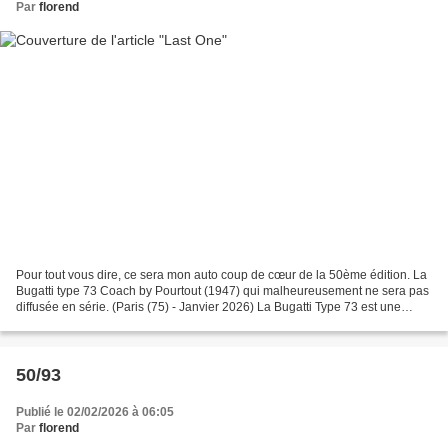
Par
florend
Pour tout vous dire, ce sera mon auto coup de cœur de la 50ème édition. La
Bugatti type 73 Coach by Pourtout (1947) qui malheureusement ne sera pas
diffusée en série. (Paris (75) - Janvier 2026) La Bugatti Type 73 est une
voiture de sport de luxe de 1947,...
50/93
Publié le 02/02/2026 à 06:05
Par
florend