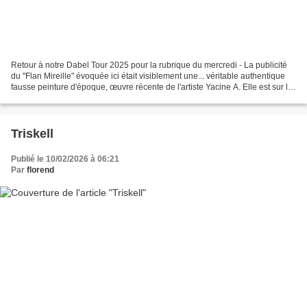
Retour à notre Dabel Tour 2025 pour la rubrique du mercredi - La publicité
du "Flan Mireille" évoquée ici était visiblement une... véritable authentique
fausse peinture d'époque, œuvre récente de l'artiste Yacine A. Elle est sur le
mur pignon du 5 Boulevard...
Triskell
Publié le 10/02/2026 à 06:21
Par
florend