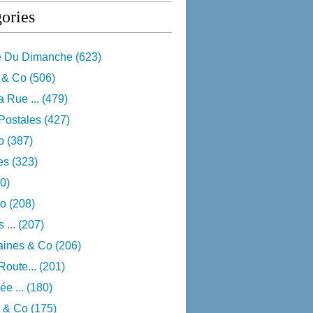
ories
e Du Dimanche
(623)
 & Co
(506)
 Rue ...
(479)
Postales
(427)
o
(387)
res
(323)
0)
o
(208)
 ...
(207)
aines & Co
(206)
Route...
(201)
e ...
(180)
 & Co
(175)