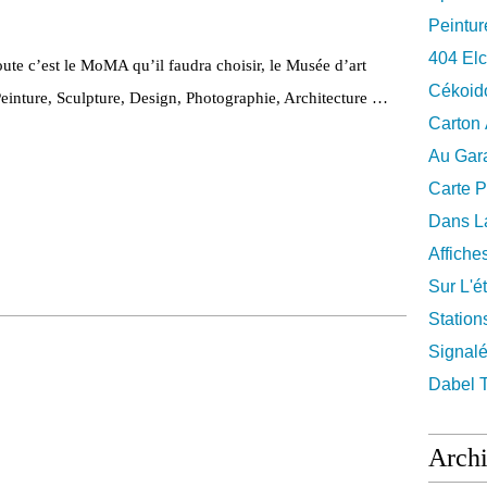
Peintur
404 El
 doute c’est le MoMA qu’il faudra choisir, le Musée d’art
Cékoid
nture, Sculpture, Design, Photographie, Architecture …
Carton
Au Gara
Carte P
Dans La
Affiche
Sur L'ét
Station
Signalé
Dabel 
Arch