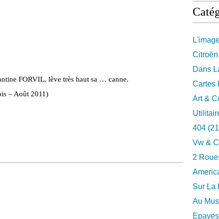
Catég
L'imag
Citroën
Dans La
llantine FORVIL, lève très haut sa … canne.
Cartes 
ois – Août 2011)
Art & C
Utilitai
404
(21
Vw & C
2 Roues
Americ
Sur La 
Au Musé
Epaves