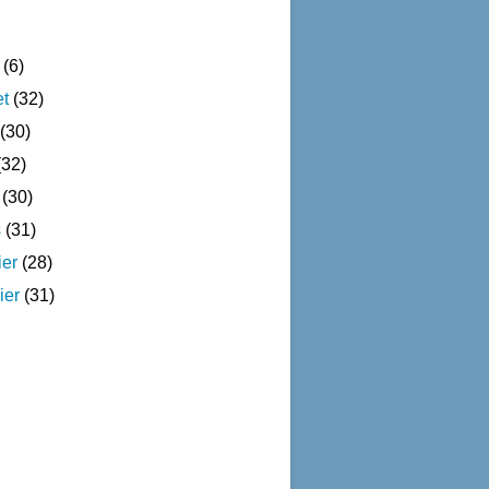
(6)
et
(32)
(30)
32)
(30)
s
(31)
ier
(28)
ier
(31)