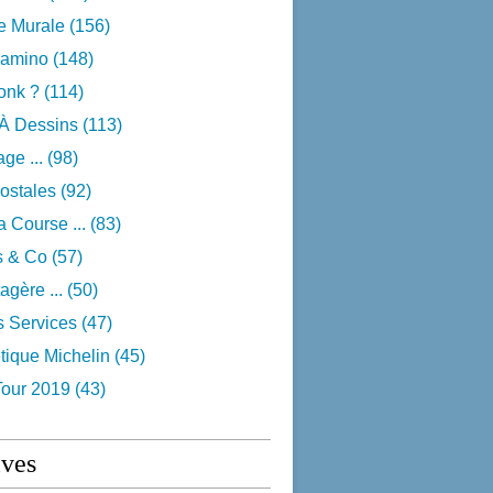
e Murale
(156)
camino
(148)
onk ?
(114)
 À Dessins
(113)
ge ...
(98)
ostales
(92)
 Course ...
(83)
s & Co
(57)
agère ...
(50)
s Services
(47)
tique Michelin
(45)
Tour 2019
(43)
ives