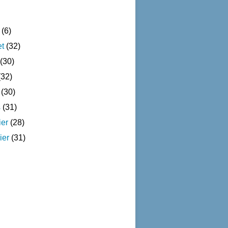
(6)
et
(32)
(30)
32)
(30)
s
(31)
ier
(28)
ier
(31)