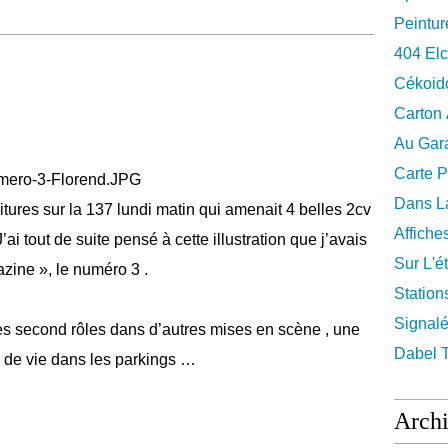
Peintur
404 El
Cékoid
Carton
Au Gara
Carte P
Dans La
itures sur la 137 lundi matin qui amenait 4 belles 2cv
Affiche
ai tout de suite pensé à cette illustration que j’avais
Sur L'ét
ine », le numéro 3 .
Station
Signalé
res second rôles dans d’autres mises en scène , une
Dabel 
u de vie dans les parkings …
Arch