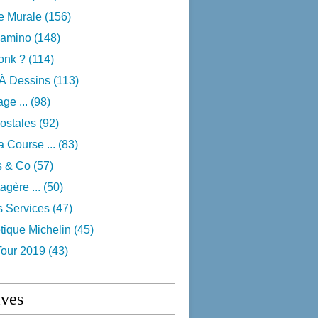
e Murale
(156)
camino
(148)
onk ?
(114)
 À Dessins
(113)
ge ...
(98)
ostales
(92)
 Course ...
(83)
s & Co
(57)
agère ...
(50)
s Services
(47)
tique Michelin
(45)
Tour 2019
(43)
ives