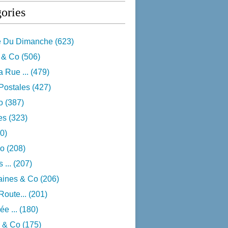
ories
e Du Dimanche
(623)
 & Co
(506)
 Rue ...
(479)
Postales
(427)
o
(387)
res
(323)
0)
o
(208)
 ...
(207)
aines & Co
(206)
Route...
(201)
e ...
(180)
 & Co
(175)