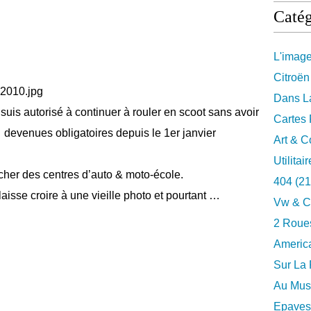
Catég
L'imag
Citroën
Dans La
 suis autorisé à continuer à rouler en scoot sans avoir
Cartes 
 devenues obligatoires depuis le 1er janvier
Art & C
Utilitai
cher des centres d’auto & moto-école.
404
(21
aisse croire à une vieille photo et pourtant …
Vw & C
2 Roues
Americ
Sur La 
Au Musé
Epaves