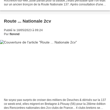
Rochefort-sur-Mer, juste parfait pour la balade, j'étais persuadé que l'on était
sur un ancien tronçon de la Route Nationale 137. Après consultation d'une
des vingt-neuf Carte Michelin...
Route ... Nationale 2cv
Publié le 18/05/2023 à 09:24
Par
florend
Ne soyez pas surpris de croiser des milliers de Deuches & dérivés sur la 137
ce week-end, elles migrent en Bretagne à Plouay (56) pour la 28ème édition
des Rencontres nationales des 2cv clubs de France... 4 clubs bretons se