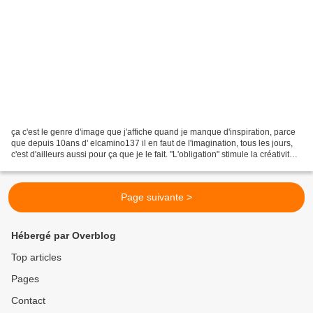
ça c'est le genre d'image que j'affiche quand je manque d'inspiration, parce
que depuis 10ans d' elcamino137 il en faut de l'imagination, tous les jours,
c'est d'ailleurs aussi pour ça que je le fait. "L'obligation" stimule la créativité
pour ne pas tomber...
Page suivante >
Hébergé par Overblog
Top articles
Pages
Contact