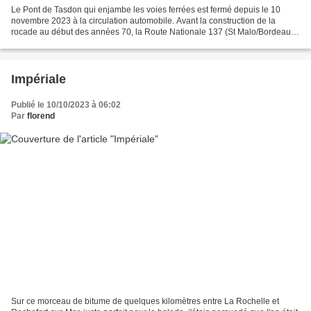
Le Pont de Tasdon qui enjambe les voies ferrées est fermé depuis le 10
novembre 2023 à la circulation automobile. Avant la construction de la
rocade au début des années 70, la Route Nationale 137 (St Malo/Bordeaux)
passait par là, au cœur de la cité,...
Impériale
Publié le 10/10/2023 à 06:02
Par
florend
Sur ce morceau de bitume de quelques kilomètres entre La Rochelle et