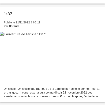
sont réunis afin de finaliser...
1:37
Publié le 21/11/2022 à 06:11
Par
florend
Un siècle ! Un siècle que l'horloge de la gare de la Rochelle donne l'heure...
et pas que... il vous reste jusqu'à ce mardi soir 22 novembre 2022 pour
assister au spectacle sur le nouveau parvis. Prochain Mapping "entre fer et
mer" dans 1minute 37......